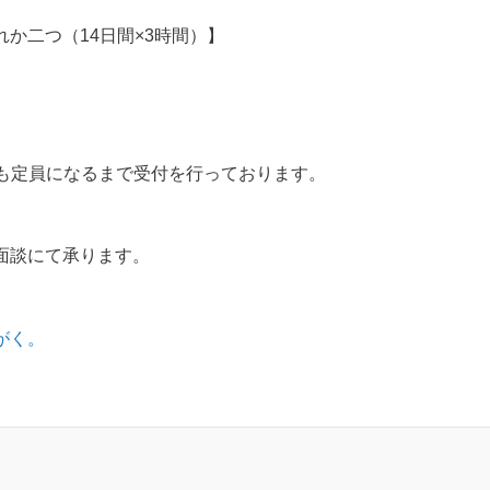
か二つ（14日間×3時間）】
降も定員になるまで受付を行っております。
面談にて承ります。
。
がく。