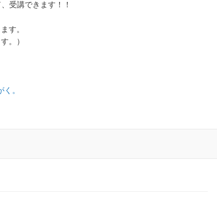
て、受講できます！！
ります。
ます。）
。
がく。