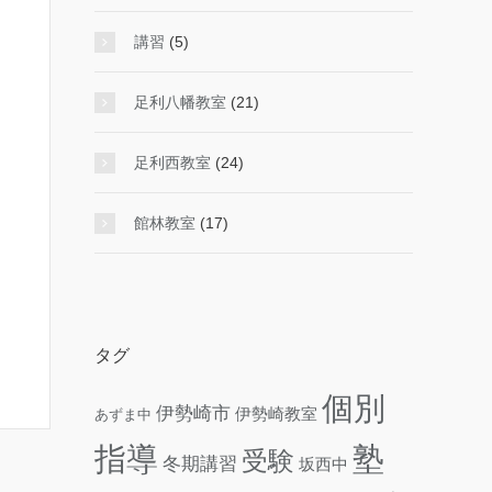
講習
(5)
足利八幡教室
(21)
足利西教室
(24)
館林教室
(17)
タグ
個別
伊勢崎市
伊勢崎教室
あずま中
指導
塾
受験
冬期講習
坂西中