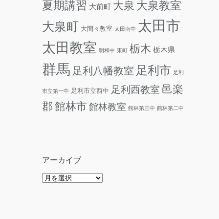
夏期講習
大泉教室
大泉
大前町
太田市
大泉町
大間々教室
太田南中
太田教室
栃木
栃木県
明和中
東町
群馬
足利市
足利八幡教室
足利
邑楽
足利西教室
足利市立西中
市立第一中
郡
館林市
館林教室
館林第三中
館林第二中
アーカイブ
ア
ー
カ
イ