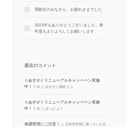
受験生のみなさん、お疲れさまでした
2023年もありがとうございました。来
年度もまたよろしくお願いします
最近のコメント
☆あすがくリニューアルキャンペーン実施
中！！☆
に
あすがく講師
より
☆あすがくリニューアルキャンペーン実施
中！！☆
に
ぽっけ
より
体調管理にご注意！
に
元学習空間に通っていた生