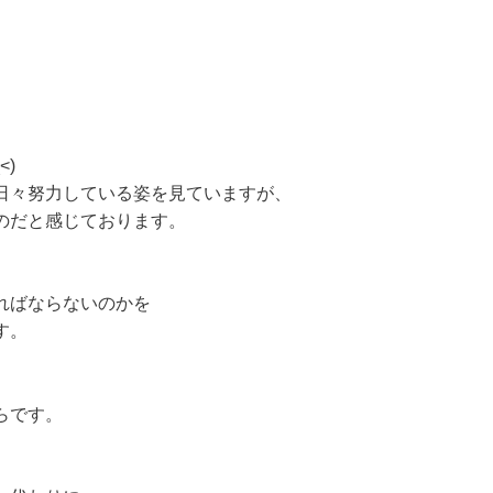
)
日々努力している姿を見ていますが、
のだと感じております。
ればならないのかを
す。
らです。
。