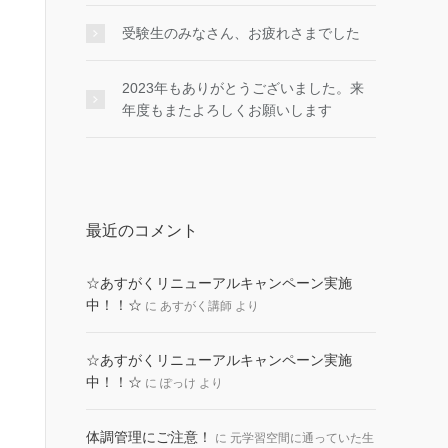
受験生のみなさん、お疲れさまでした
2023年もありがとうございました。来
年度もまたよろしくお願いします
最近のコメント
☆あすがくリニューアルキャンペーン実施
中！！☆
に
あすがく講師
より
☆あすがくリニューアルキャンペーン実施
中！！☆
に
ぽっけ
より
体調管理にご注意！
に
元学習空間に通っていた生