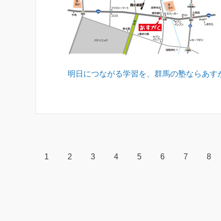
明日につながる学習を、群馬の塾ならあす
1
2
3
4
5
6
7
8