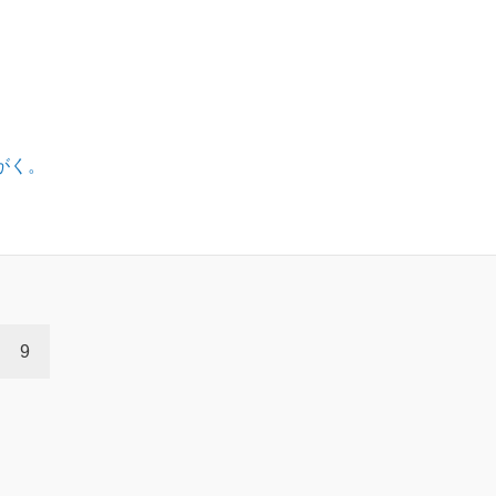
がく。
9