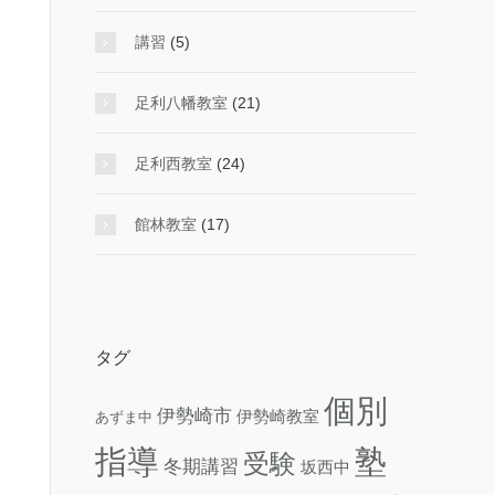
講習
(5)
足利八幡教室
(21)
足利西教室
(24)
館林教室
(17)
タグ
個別
伊勢崎市
伊勢崎教室
あずま中
指導
塾
受験
冬期講習
坂西中