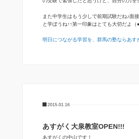
の受験で緊張したと思うけど、自分の力を全
また中学生はもう少しで前期試験だね♪面
と学ぼうね↑↑第一印象はとても大切だよ（●
明日につながる学習を、群馬の塾ならあす
2015.01.16
あすがく大泉教室OPEN!!!
あすがくの中山です！