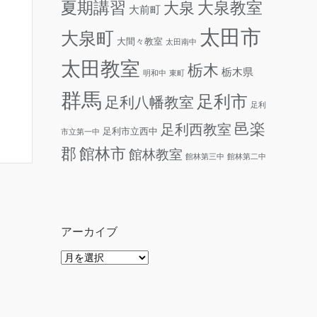
夏期講習
大泉教室
大泉
大前町
太田市
大泉町
大間々教室
太田南中
太田教室
栃木
栃木県
明和中
東町
群馬
足利市
足利八幡教室
足利
邑楽
足利西教室
足利市立西中
市立第一中
郡
館林市
館林教室
館林第三中
館林第二中
アーカイブ
ア
ー
カ
イ