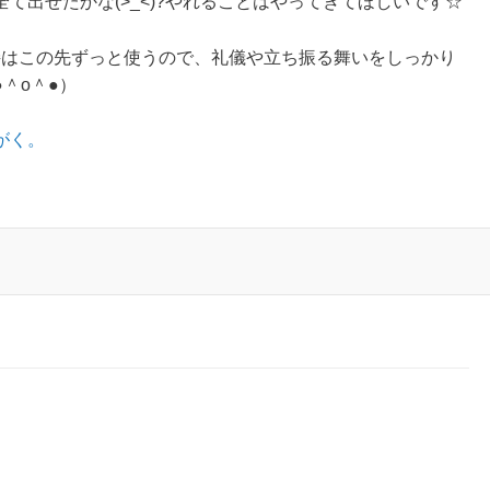
て出せたかな(>_<)?やれることはやってきてほしいです☆
接はこの先ずっと使うので、礼儀や立ち振る舞いをしっかり
＾o＾●）
がく。