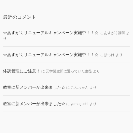
最近のコメント
☆あすがくリニューアルキャンペーン実施中！！☆
に
あすがく講師
よ
り
☆あすがくリニューアルキャンペーン実施中！！☆
に
ぽっけ
より
体調管理にご注意！
に
元学習空間に通っていた生徒
より
教室に新メンバーが出来ました☆
に
こんちゃん
より
教室に新メンバーが出来ました☆
に
yamaguchi
より