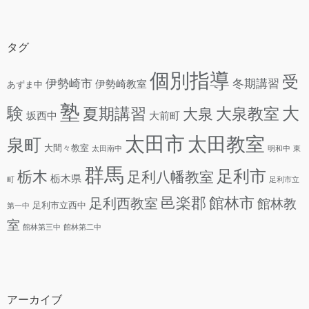
タグ
個別指導
受
伊勢崎市
冬期講習
伊勢崎教室
あずま中
塾
験
大
夏期講習
大泉教室
大泉
坂西中
大前町
太田市
太田教室
泉町
大間々教室
太田南中
明和中
東
群馬
足利市
栃木
足利八幡教室
栃木県
町
足利市立
邑楽郡
館林市
足利西教室
館林教
足利市立西中
第一中
室
館林第三中
館林第二中
アーカイブ