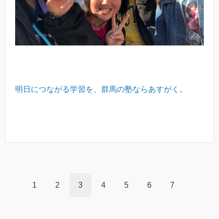
明日につながる学習を、群馬の塾ならあすがく。
1
2
3
4
5
6
7