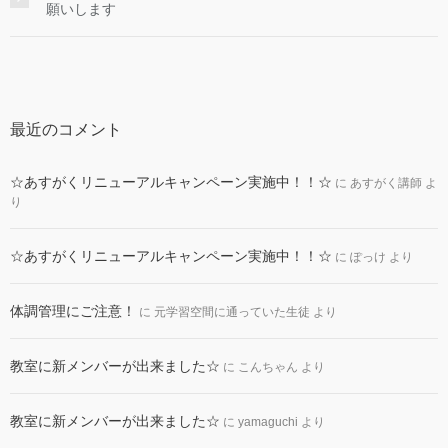
願いします
最近のコメント
☆あすがくリニューアルキャンペーン実施中！！☆
に
あすがく講師
よ
り
☆あすがくリニューアルキャンペーン実施中！！☆
に
ぽっけ
より
体調管理にご注意！
に
元学習空間に通っていた生徒
より
教室に新メンバーが出来ました☆
に
こんちゃん
より
教室に新メンバーが出来ました☆
に
yamaguchi
より