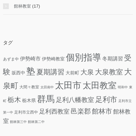
館林教室
(17)
タグ
個別指導
受
伊勢崎市
冬期講習
伊勢崎教室
あずま中
塾
験
大
夏期講習
大泉教室
大泉
坂西中
大前町
太田市
太田教室
泉町
大間々教室
太田南中
明和中
東
群馬
足利市
栃木
足利八幡教室
栃木県
町
足利市立
邑楽郡
館林市
足利西教室
館林教
足利市立西中
第一中
室
館林第三中
館林第二中