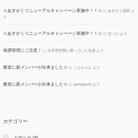
☆あすがくリニューアルキャンペーン実施中！！☆
に
あすがく講師
よ
り
☆あすがくリニューアルキャンペーン実施中！！☆
に
ぽっけ
より
体調管理にご注意！
に
元学習空間に通っていた生徒
より
教室に新メンバーが出来ました☆
に
こんちゃん
より
教室に新メンバーが出来ました☆
に
yamaguchi
より
カテゴリー
お知らせ
(9)