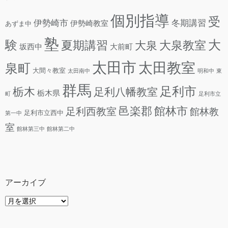
個別指導
受
伊勢崎市
冬期講習
伊勢崎教室
あずま中
塾
験
大
夏期講習
大泉教室
大泉
坂西中
大前町
太田市
太田教室
泉町
大間々教室
太田南中
明和中
東
群馬
足利市
栃木
足利八幡教室
栃木県
町
足利市立
邑楽郡
館林市
足利西教室
館林教
足利市立西中
第一中
室
館林第三中
館林第二中
アーカイブ
ア
ー
カ