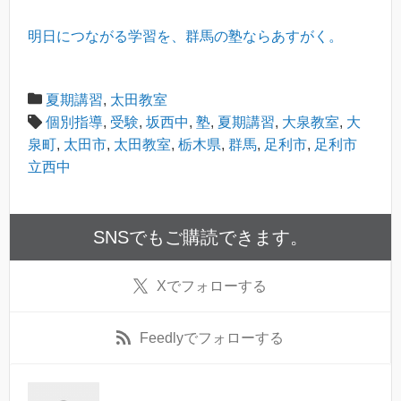
明日につながる学習を、群馬の塾ならあすがく。
夏期講習
,
太田教室
個別指導
,
受験
,
坂西中
,
塾
,
夏期講習
,
大泉教室
,
大
泉町
,
太田市
,
太田教室
,
栃木県
,
群馬
,
足利市
,
足利市
立西中
SNSでもご購読できます。
X
でフォローする
Feedly
でフォローする