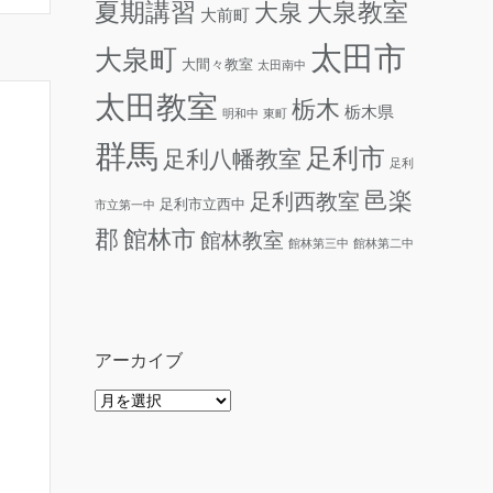
夏期講習
大泉教室
大泉
大前町
太田市
大泉町
大間々教室
太田南中
太田教室
栃木
栃木県
明和中
東町
群馬
足利市
足利八幡教室
足利
邑楽
足利西教室
足利市立西中
市立第一中
郡
館林市
館林教室
館林第三中
館林第二中
アーカイブ
ア
ー
カ
イ