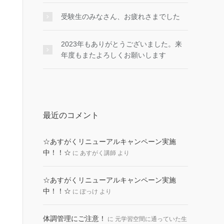
受験生のみなさん、お疲れさまでした
2023年もありがとうございました。来
年度もまたよろしくお願いします
最近のコメント
☆あすがくリニューアルキャンペーン実施
中！！☆
に
あすがく講師
より
☆あすがくリニューアルキャンペーン実施
中！！☆
に
ぽっけ
より
体調管理にご注意！
に
元学習空間に通っていた生