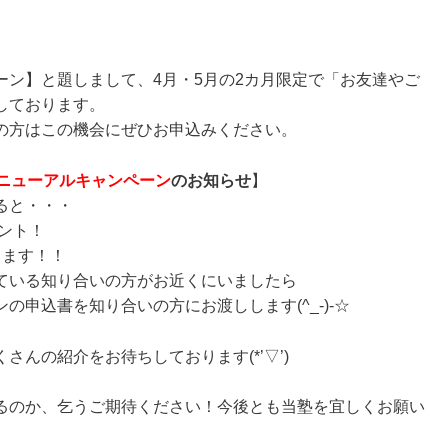
ーン】と題しまして、4月・5月の2カ月限定で「お友達やご
しております。
の方はこの機会にぜひお申込みください。
リニューアルキャンペーン
のお知らせ
】
ると・・・
ント！
ります！！
いる知り合いの方がお近くにいましたら
込書を知り合いの方にお渡しします(^_-)-☆
んの紹介をお待ちしております(*’▽’)
るのか、乞うご期待ください！今後とも当塾を宜しくお願い