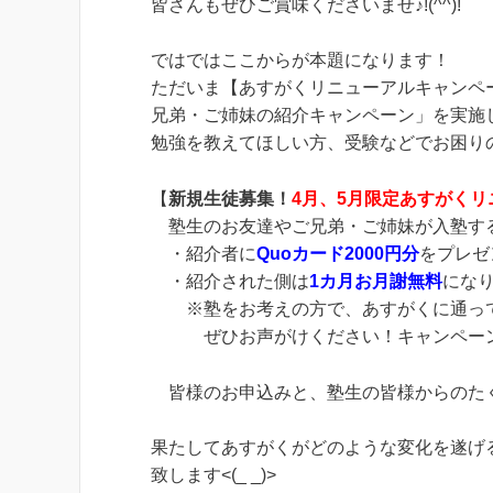
皆さんもぜひご賞味くださいませ♪!(^^)!
ではではここからが本題になります！
ただいま【あすがくリニューアルキャンペ
兄弟・ご姉妹の紹介キャンペーン」を実施
勉強を教えてほしい方、受験などでお困り
【
新規生徒募集！
4月、5月限定あすがく
塾生のお友達やご兄弟・ご姉妹が入塾す
・紹介者に
Quoカード2000円分
をプレゼ
・紹介された側は
1カ月お月謝無料
にな
※塾をお考えの方で、あすがくに通って
ぜひお声がけください！キャンペーンの申
皆様のお申込みと、塾生の皆様からのたくさ
果たしてあすがくがどのような変化を遂げ
致します<(_ _)>