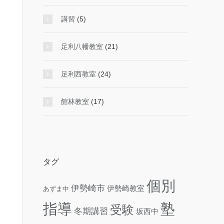
講習
(5)
足利八幡教室
(21)
足利西教室
(24)
館林教室
(17)
タグ
個別
伊勢崎市
伊勢崎教室
あずま中
指導
塾
受験
冬期講習
坂西中