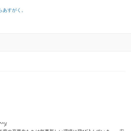
らあすがく。
！
)/