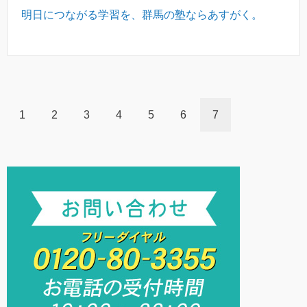
明日につながる学習を、群馬の塾ならあすがく。
1
2
3
4
5
6
7